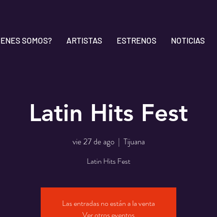
IENES SOMOS?
ARTISTAS
ESTRENOS
NOTICIAS
Latin Hits Fest
vie 27 de ago
  |  
Tijuana
Latin Hits Fest
Las entradas no están a la venta
Ver otros eventos