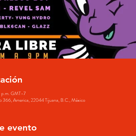
cación
00 p.m. GMT-7
o 366, America, 22044 Tijuana, B.C., México
e evento